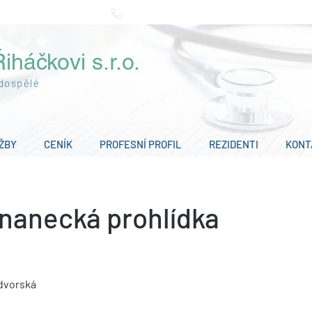
bětín
+420 733 393 445
iháčkovi s.r.o.
 dospělé
ŽBY
CENÍK
PROFESNÍ PROFIL
REZIDENTI
KONT
nanecká prohlídka
dvorská