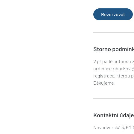
m
i
Rezervovat
n
Storno podmín
V případě nutnosti 
ordinace.rihackovi
registrace, kterou p
Kontaktní údaje
Novodvorská 3, 641