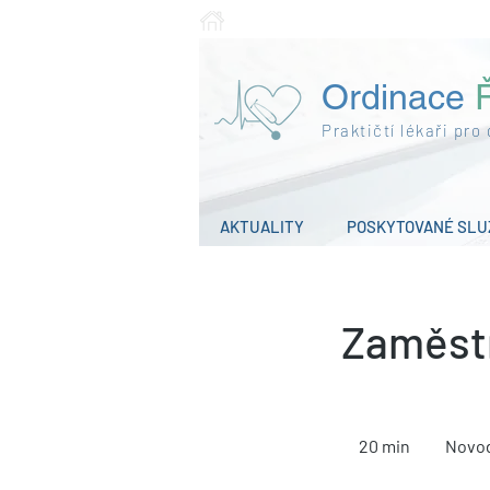
Novodvorská 1029/3, 641 00 Brno - Že
Ordinace
Ř
Praktičtí lékaři pro
AKTUALITY
POSKYTOVANÉ SLU
Zaměst
20 min
2
Novo
0