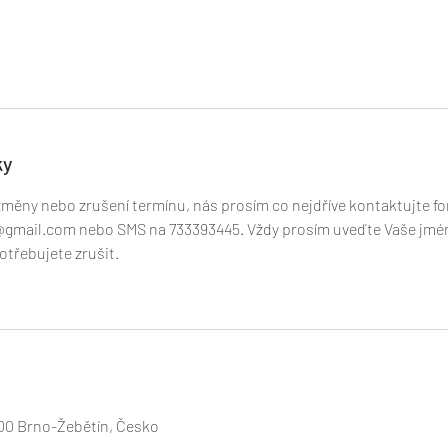
ky
změny nebo zrušení termínu, nás prosím co nejdříve kontaktujte f
@gmail.com nebo SMS na 733393445. Vždy prosím uveďte Vaše jmé
otřebujete zrušit.
 00 Brno-Žebětín, Česko