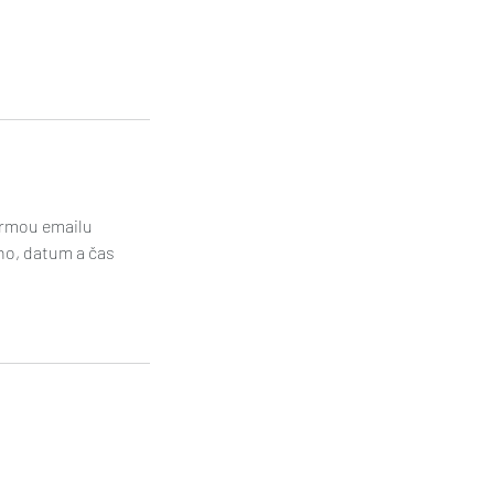
ormou emailu
no, datum a čas